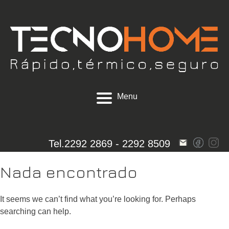
Skip
to
content
Menu
Tel.
2292 2869
-
2292 8509
Nada encontrado
It seems we can’t find what you’re looking for. Perhaps
searching can help.